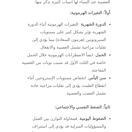
العصبية عند النساء لها أسباب كثيرة نذكر منها:
أولاً: التغيرات الهرمونية:
الدورة الشهرية
: التغيرات الهرمونية أثناء الدورة
الشهرية تؤثر بشكل كبير على مستويات
السيروتونين (هرمون السعادة) مما يؤدي إلى
تقلبات مزاجية تشمل العصبية والانفعال.
الحمل
: ايضاً الاضطرابات الهرمونية خلال الحمل
خاصة في الثلث الأول قد تسبب نوبات من العصبية
المفاجئة.
سن اليأس
: انخفاض مستويات الإستروجين أثناء
انقطاع الطمث يؤدي إلى تقلبات مزاجية حادة
تشمل الغضب والعصبية.
ثانياً: الضغط النفسي والاجتماعي:
الضغوط اليومية
: فمحاولة التوازن بين العمل
والمسؤوليات المنزلية قد يؤدي إلى استنزاف