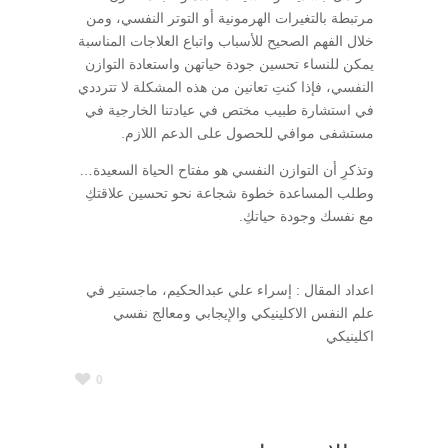
مرتبطة بالتغيرات الهرمونية أو التوتر النفسي، ومن
خلال الفهم الصحيح للأسباب واتباع العلاجات المناسبة
يمكن للنساء تحسين جودة حياتهن واستعادة التوازن
النفسي، فإذا كنتِ تعانين من هذه المشكلة لا تترددي
في استشارة طبيب مختص في عيادتنا الخارجية في
مستشفى موافي للحصول على الدعم اللازم.
وتذكرِ أن التوازن النفسي هو مفتاح الحياة السعيدة…
وطلب المساعدة خطوة شجاعة نحو تحسين علاقتكِ
مع نفسك وجودة حياتكِ.
اعداد المقال : إسراء علي عبدالحكيم، ماجستير في
علم النفس الاكلينيكي والإيجابي ومعالج نفسي
اكلينيكي
0