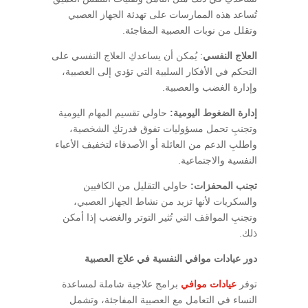
تُساعد هذه الممارسات على تهدئة الجهاز العصبي
وتقلل من نوبات العصبية المفاجئة.
العلاج النفسي
: يُمكن أن يساعدكِ العلاج النفسي على
التحكم في الأفكار السلبية التي تؤدي إلى العصبية،
وإدارة الغضب والعصبية.
إدارة الضغوط اليومية:
حاولي تقسيم المهام اليومية
وتجنبِ تحمل مسؤوليات تفوق قدرتكِ الشخصية،
واطلبِ الدعم من العائلة أو الأصدقاء لتخفيف الأعباء
النفسية والاجتماعية.
تجنب المحفزات:
حاولي التقليل من الكافيين
والسكريات لأنها تزيد من نشاط الجهاز العصبي،
وتجنبِ المواقف التي تُثير التوتر والغضب إذا أمكن
ذلك.
دور عيادات موافي النفسية في علاج العصبية
توفر
عيادات موافي
برامج علاجية شاملة لمساعدة
النساء في التعامل مع العصبية المفاجئة، وتشمل