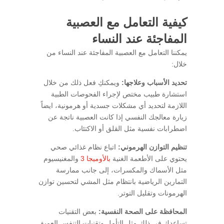
كيفية التعامل مع العصبية
المفاجئة عند النساء
يمكننا التعامل مع العصبية المفاجئة عند النساء من
خلال:
تحديد الأسباب وعلاجها:
ويمكنكِ فعل ذلك من خلال
استشارة طبيب مختص لإجراء الفحوصات الطبية
اللازمة لتحديد أي مشكلات جسدية أو هرمونية، ايضاً
زيارة معالجك النفسي إذا كانت العصبية ناتجة عن
اضطرابات نفسية مثل القلق أو الاكتئاب.
تنظيم التوازن الهرموني:
اتباع نظام غذائي صحي
يحتوي على الأطعمة الغنية
بالأوميجا 3
والمغنيسيوم
مثل الأسماك والمكسرات، إلى جانب ممارسة
التمارين الرياضية بانتظام مثل المشي لتحسين توازن
الهرمونات وتقليل التوتر.
المحافظة على الصحة النفسية:
بعض التقنيات
تساعدكِ في ذلك مثل التأمل وتقنيات التنفس العميق