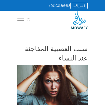
+201031396683
احجز الان
سبب العصبية المفاجئة
عند النساء