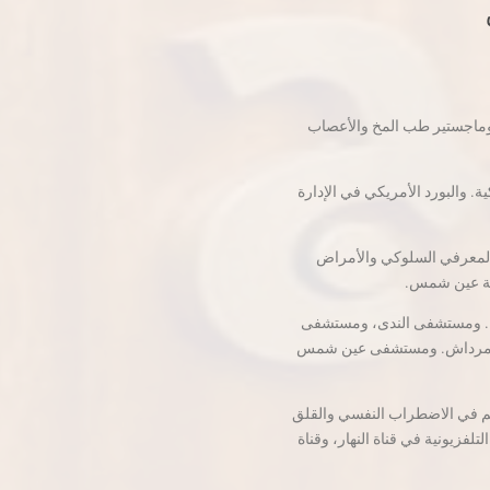
ماجستير طب المخ والأعصاب
. والبورد الأمريكي في الإدارة
 المعرفي السلوكي والأمراض
عة عين شمس.
ا. ومستشفى الندى، ومستشفى
لدمرداش. ومستشفى عين شمس
 300 حالة إدمانيه ومثلهم في الاضطراب النفسي والقلق
تلفزيونية في قناة النهار، وقناة