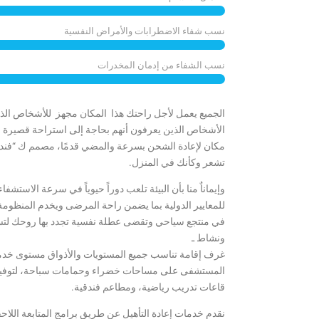
نسب شفاء الاضطرابات والأمراض النفسية
نسب الشفاء من إدمان المخدرات
الجميع يعمل لأجل راحتك هذا المكان مجهز للأشخاص الذين 
الأشخاص الذين يعرفون أنهم بحاجة إلى استراحة قصيرة لل
مكان لإعادة الشحن بسرعة والمضي قدمًا، مصمم ك “فندق
تشعر وكأنك في المنزل.
وإيماناٌ منا بأن البيئة تلعب دوراً حيوياً في سرعة الاستشف
للمعايير الدولية بما يضمن راحة المرضى ويخدم المنظومة
في منتجع سياحي وتقضى عطلة نفسية تجدد بها روحك لتست
ونشاط ـ
غرف إقامة تناسب جميع المستويات والأذواق مستوى خدم
المستشفى على مساحات خضراء وحمامات سباحة، لتوفير ج
قاعات تدريب رياضية، ومطاعم فندقية.
نقدم خدمات إعادة التأهيل عن طريق برامج المتابعة اللاح