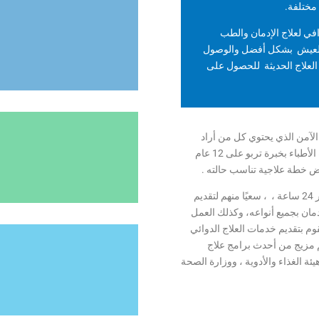
مختلفة.
ي لعلاج الإدمان والطب
 للعيش بشكل أفضل والوصول
العلاج الحديثة للحصول على
لآمن الذي يحتوي كل من أراد
النضال من أجل تغيير حياته للأفضل، لدينا فريق من صفوة الأطباء بخبرة تربو على 12 عام
ض خطة علاجية تناسب حالته .
ستجد فريق من الأطباء والأخصائيين في خدمتك على مدار 24 ساعة ، ، سعيًا منهم لتقديم
مان بجميع أنواعه، وكذلك العمل
م بتقديم خدمات العلاج الدوائي
م مزيج من أحدث برامج علاج
ئة الغذاء والأدوية ، ووزارة الصحة