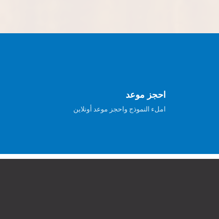
احجز موعد
املء النموذج واحجز موعد أونلاين