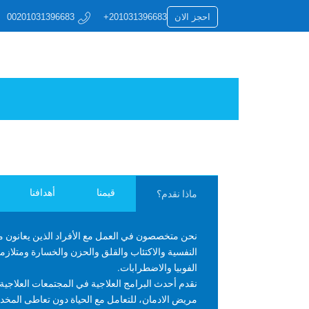
+201031396683
احجز الان
00201031396683
قيمنا
أهدافنا
ماذا نقدم؟
نحن متخصصون في العمل مع الأفراد الذين يعانون م
النفسية والاكتئاب والقلق والحزن والخسارة ومتلازم
الفوبيا والاضطرابات.
نقدم أحدث البرامج العلاجية في المجتمعات العلاجية،
مريض الادمان، للتعامل مع الحياة دون تعاطى المخ