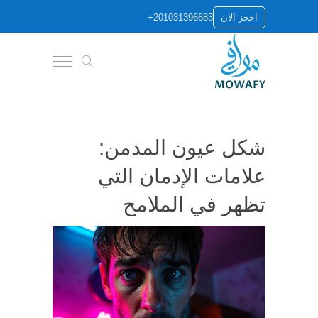
+201031396683
احجز الان
شكل عيون المدمن:
علامات الإدمان التي
تظهر في الملامح