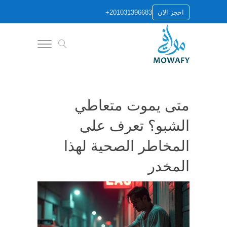
+201031396683
احجز الان
متى يموت متعاطي
الشبو؟ تعرف على
المخاطر الصحية لهذا
المخدر