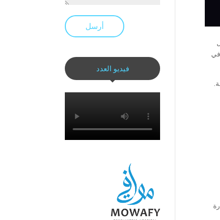
أرسل
ل
في
فيديو العدد
ة.
رة