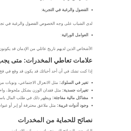
الفضول والرغبة في التجربة
:
لدى الشباب على وجه الخصوص الفضول والرغبة في تجربة
العوامل الوراثية
:
الأشخاص الذين لديهم تاريخ عائلي من الإدمان قد يكونو
علامات تعاطي المخدرات: متى يجب
إذا كنت تشك في أن أحد أحبائك قد يكون قد وقع في فخ ا
تغير في السلوك:
مثل الانعزال الاجتماعي، ونوبات من
تغيرات جسدية:
مثل فقدان الوزن بشكل ملحوظ، واحمر
مشاكل مالية مفاجئة:
ويظهر ذلك في طلب المال باستم
وجود أدوات غريبة:
مثل ملاعق محترقة أو إبر أو عبو
نصائح للحماية من المخدرات
إليك بعض النصائح التي تحميك من براثن الإدمان: