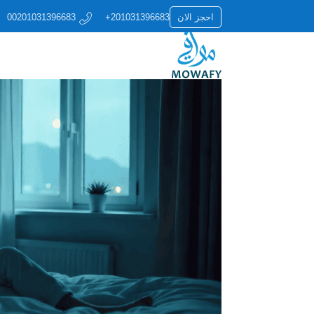
+201031396683
احجز الان
00201031396683
نصيحة عن المخدرات : للخروج 