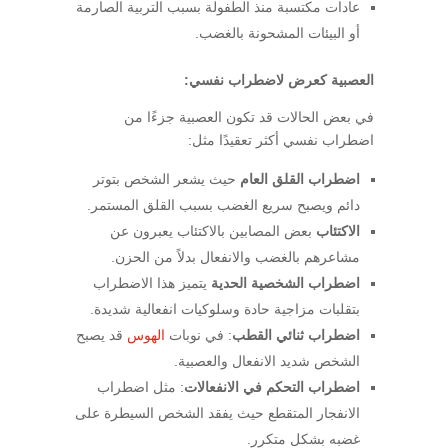
عادات مكتسبة منذ الطفولة بسبب التربية الصارمة
أو البيئات المشحونة بالغضب.
العصبية كعرض لاضطراب نفسي:
في بعض الحالات قد تكون العصبية جزءًا من
اضطراب نفسي أكثر تعقيدًا مثل:
اضطراب القلق العام
حيث يشعر الشخص بتوتر
دائم ويصبح سريع الغضب بسبب القلق المستمر.
الاكتئاب
بعض المصابين بالاكتئاب يعبرون عن
مشاعرهم بالغضب والانفعال بدلاً من الحزن.
اضطراب الشخصية الحدية
يتميز هذا الاضطراب
بتقلبات مزاجية حادة وسلوكيات انفعالية شديدة.
اضطراب ثنائي القطب
: في نوبات
الهوس
قد يصبح
الشخص شديد الانفعال والعصبية.
اضطراب التحكم في الانفعالات
: مثل اضطراب
الانفجار المتقطع حيث يفقد الشخص السيطرة على
غضبه بشكل متكرر.