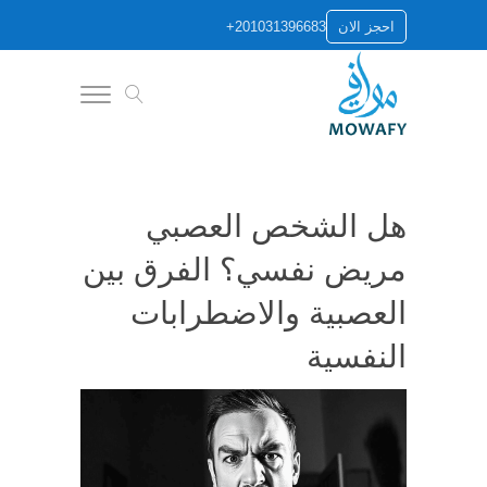
+201031396683
احجز الان
هل الشخص العصبي
مريض نفسي؟ الفرق بين
العصبية والاضطرابات
النفسية