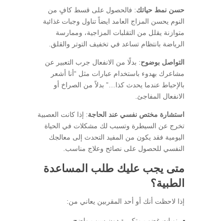
حسن نمط حياتك
: فالحصول على قسط كافٍ من
النوم يحسن المزاج العامد ايضاً تناول وجبات غذائية
متوازنة يقلل من التقلبات المزاجية، وممارسة
الرياضة بانتظام تساعد في تخفيف التوتر والقلق.
التواصل بوضوح
: بدلًا من الانفعال جرب التعبير عن
مشاعرك بهدوء باستخدام عبارات مثل “أنا أشعر
بالإحباط عندما يحدث كذا…” بدلاً من الصراخ أو
الانفعال المفاجئ.
استشارة مختص نفسي عند الحاجة
: إذا كانت العصبية
تخرج عن السيطرة وتسبب لك مشكلات في الحياة
اليومية فقد يكون من المفيد التحدث إلى معالجك
النفسي للحصول على نصائح وعلاج مناسب.
متى يجب عليك طلب المساعدة
الطبية؟
إذا لاحظت أنك أو أحد المقربين يعاني من:
نوبات غضب متكررة دون سبب واضح.