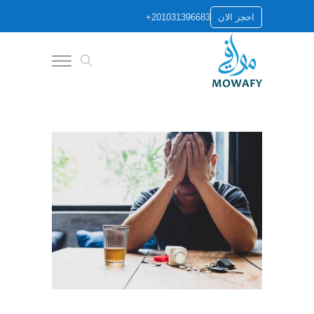
+201031396683
احجز الان